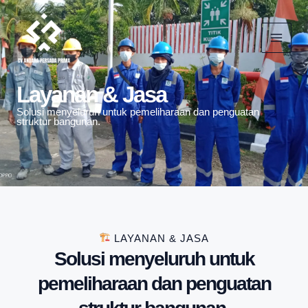
Skip
Main
to
Menu
content
Layanan & Jasa
Solusi menyeluruh untuk pemeliharaan dan penguatan
struktur bangunan.
LAYANAN & JASA
Solusi menyeluruh untuk
pemeliharaan dan penguatan