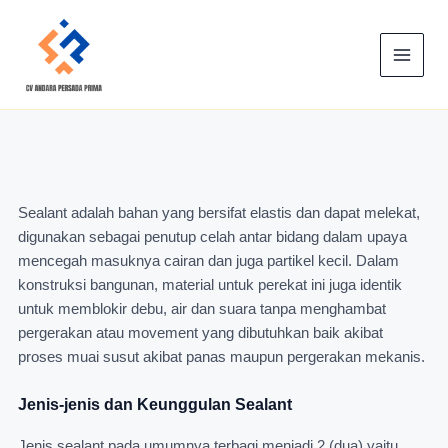
Skip
Main
to
Menu
content
Sealant adalah bahan yang bersifat elastis dan dapat melekat,
digunakan sebagai penutup celah antar bidang dalam upaya
mencegah masuknya cairan dan juga partikel kecil. Dalam
konstruksi bangunan, material untuk perekat ini juga identik
untuk memblokir debu, air dan suara tanpa menghambat
pergerakan atau movement yang dibutuhkan baik akibat
proses muai susut akibat panas maupun pergerakan mekanis.
Jenis-jenis dan Keunggulan Sealant
Jenis sealant pada umumnya terbagi menjadi 2 (dua) yaitu